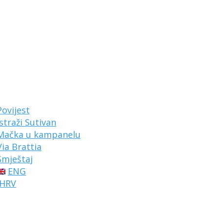
Povijest
Istraži Sutivan
Mačka u kampanelu
Via Brattia
Smještaj
ENG
HRV