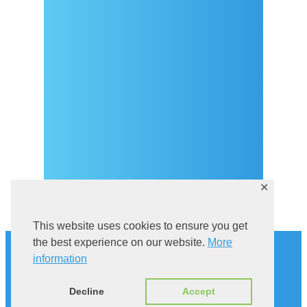
Covid-19 testing in Sutivan
Kontakt
eVisitor
Službeni dio
Pravila privatnosti
✕
This website uses cookies to ensure you get
Povijest
the best experience on our website.
More
Istraži Sutivan
information
Mačka u kampanelu
Via Brattia
Decline
Accept