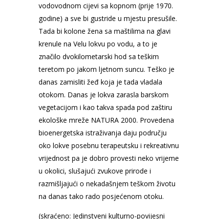
vodovodnom cijevi sa kopnom (prije 1970.
godine) a sve bi gustride u mjestu presušile.
Tada bi kolone žena sa maštilima na glavi
krenule na Velu lokvu po vodu, a to je
značilo dvokilometarski hod sa teškim
teretom po jakom ljetnom suncu. Teško je
danas zamisliti žeđ koja je tada vladala
otokom. Danas je lokva zarasla barskom
vegetacijom i kao takva spada pod zaštiru
ekološke mreže NATURA 2000. Provedena
bioenergetska istraživanja daju području
oko lokve posebnu terapeutsku i rekreativnu
vrijednost pa je dobro provesti neko vrijeme
u okolici, slušajući zvukove prirode i
razmišljajući o nekadašnjem teškom životu
na danas tako rado posjećenom otoku.
(skraćeno: Jedinstveni kulturno-povijesni