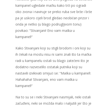
kampanel ugledaše mačku kako trči po ogradi
oko zvona i naviruje se preko ruba sve brže i brže
pa je uskoro cijeli brod gledao neobičan prizor i
onda je netko (u blago podrugljivom tonu)
povikao: “Stivanjani! Eno vam maška u
kampanel!”
Kako Stivanjani koji su stigli brodom i oni koji su
ih čekali na mostu nisu ni sami znali što ta mačka
radi u kampanelu ostali su blago zatečeni što je
dodatno razveselilo ostatak putnika koji su
nastavili izvikivati smijući se: “Maška u kampanel!.
Hahahaha! Stivanjani, eno vam maška u
kampanel!”
Na to su se i neki Stivanjani nasmijali, neki ostali
začuđeni, neki se možda malo i naljutili jer što je