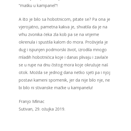
“mašku u kampanel”!
A što je bilo sa hobotnicom, pitate se? Pa ona je
vjerojatno, pametna kakva je, shvatila da je na
vrhu zvonika čeka zla kob pa se na vrijeme
okrenula i spustila kalom do mora. Proživjela je
dug i ispunjen podmorski život, izrodila mnogo
mladih hobotničica koje i danas plivaju i zavlače
se u rupe na dnu čistog mora koje okružuje naš
otok. Možda se jednog dana netko sjeti pa i njoj
postavi kameni spomenik, jer da nije bilo nje, ne
bi bilo ni stivanske mačke u kampanelu!
Franjo Mlinac
Sutivan, 29. ožujka 2019.