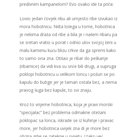
predivnim kampanelom? Evo ovako ide ta priča:
Lovio jedan čovjek ribu ali umjesto ribe izvukao iz
mora hobotnicu. Ništa lošega u tome, hobotnica
je nekima draža od ribe a bila je i našem ribaru pa
se sretan vratio u porat i odnio ulov svojoj ženi u
malu kamenu kuću blizu crkve da ga spremi kako
to samo ona zna. Otišao je ribar do peškarije
(ribarnice) da vidi kva su sriće bili drugi, a supruga
poklopi hobotnicu u velikom loncu i požuri se po
kapulu do butige jer je taman ostala bez, a nema
pravog šuga bez kapule, to svi znaju.
Kroz to vrijeme hobotnica, koja je pravi morski
“specijalac” bez problema odmakne otežani
poklopac sa lonca, iskrade se iz kuhinje i pravac
more, jer hobotnica uvijek zna di je more bez
obzira gdje se zatekne u svijetu. I tako već