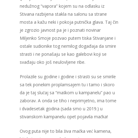
nedužnog “vapora” kojem su na odlasku iz
Stivana razbijena stakla na salonu sa strane
mosta a kažu neki i pokoja putnička glava. Taj čin
je zgrozio javnost pa je i poznati novinar
Miljenko Smoje pozvao putem tiska Stivanjane i
ostale sudionike tog nemilog događaja da smire
strasti i ne ponašaju se kao galebovi koji se
svađaju oko još neulovljene ribe.
Prolazile su godine i godine i strasti su se smirile
sa tek ponekim proplamsajem tu i tamo i skoro
da je taj slučaj sa “maškom u kampanelu” pao u
zaborav. A onda se tiho i neprimjetno, ima tome
i dvadesetak godina (sada smo u 2019.) u
stivanskom kampanelu opet pojavila mačka!
Ovog puta nije to bila živa mačka već kamena,