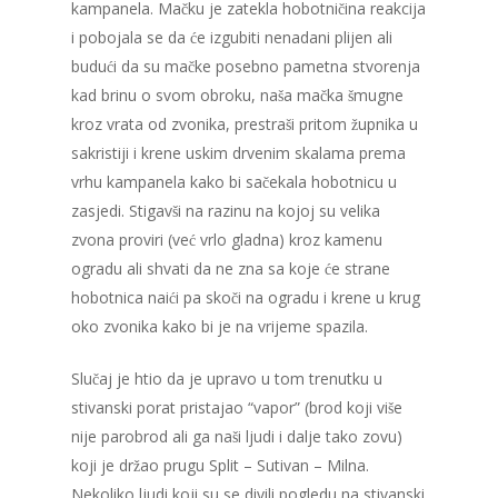
kampanela. Mačku je zatekla hobotničina reakcija
i pobojala se da će izgubiti nenadani plijen ali
budući da su mačke posebno pametna stvorenja
kad brinu o svom obroku, naša mačka šmugne
kroz vrata od zvonika, prestraši pritom župnika u
sakristiji i krene uskim drvenim skalama prema
vrhu kampanela kako bi sačekala hobotnicu u
zasjedi. Stigavši na razinu na kojoj su velika
zvona proviri (već vrlo gladna) kroz kamenu
ogradu ali shvati da ne zna sa koje će strane
hobotnica naići pa skoči na ogradu i krene u krug
oko zvonika kako bi je na vrijeme spazila.
Slučaj je htio da je upravo u tom trenutku u
stivanski porat pristajao “vapor” (brod koji više
nije parobrod ali ga naši ljudi i dalje tako zovu)
koji je držao prugu Split – Sutivan – Milna.
Nekoliko ljudi koji su se divili pogledu na stivanski