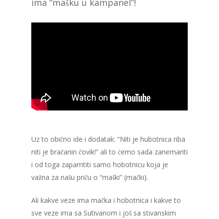
ima “mašku u kampanel”!
Uz to obično ide i dodatak: “Niti je hubotnica riba
niti je bračanin čovik!” ali to ćemo sada zanemariti
i od toga zapamtiti samo hobotnicu koja je
važna za našu priču o “maški” (mački).
Ali kakve veze ima mačka i hobotnica i kakve to
sve veze ima sa Sutivanom i još sa stivanskim