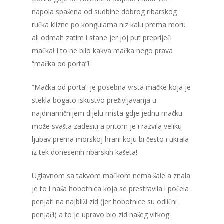
napola spašena od sudbine dobrog ribarskog
ručka klizne po kongulama niz kalu prema moru
ali odmah zatim i stane jer joj put prepriječi
mačka! I to ne bilo kakva mačka nego prava
“mačka od porta”!
“Mačka od porta” je posebna vrsta mačke koja je
stekla bogato iskustvo preživljavanja u
najdinamičnijem dijelu mista gdje jednu mačku
može svašta zadesiti a pritom je i razvila veliku
ljubav prema morskoj hrani koju bi često i ukrala
iz tek donesenih ribarskih kašeta!
Uglavnom sa takvom mačkom nema šale a znala
je to i naša hobotnica koja se prestravila i počela
penjati na najbliži zid (jer hobotnice su odlični
penjači) a to je upravo bio zid našeg vitkog