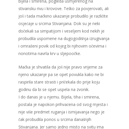
bijela i smirena, pogleda usmjerenog na
stivansku rivu i krovove. Teško za povjerovati, ali
još i tada mačkino ukazanje probudilo je različite
osjećaje u srcima Stivanjana. Dok su je neki
dočekali sa simpatijom i veseljem kod nekih je
probudila uspomene na dugogodišnja izrugivanja
i omraženi povik od kojeg bi njihovim očevima i
nonotima navrla krv u sljepoočke.
Mačka je shvatila da još nije pravo vrijeme za
njeno ukazanje pa se opet povukla kako ne bi
raspirila stare strasti i pričekala do prije koju
godinu da bi se opet uspela na zvonik.
I do danas je u njemu. Bijela, tiha i smirena,
postala je napokon prihvaćena od svog mjesta i
nije više predmet ruganja i ismijavanja nego je
čak probudila ponos u srcima današnjih
Stivanjana. Jer samo jedno misto na svitu ima