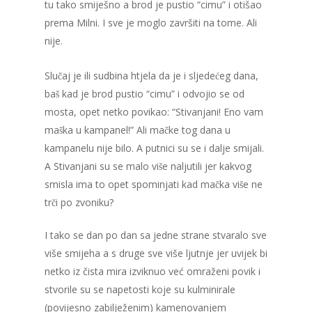
tu tako smiješno a brod je pustio “cimu” i otišao
prema Milni. I sve je moglo završiti na tome. Ali
nije.
Slučaj je ili sudbina htjela da je i sljedećeg dana,
baš kad je brod pustio “cimu” i odvojio se od
mosta, opet netko povikao: “Stivanjani! Eno vam
maška u kampanel!” Ali mačke tog dana u
kampanelu nije bilo. A putnici su se i dalje smijali.
A Stivanjani su se malo više naljutili jer kakvog
smisla ima to opet spominjati kad mačka više ne
trči po zvoniku?
I tako se dan po dan sa jedne strane stvaralo sve
više smijeha a s druge sve više ljutnje jer uvijek bi
netko iz čista mira izviknuo već omraženi povik i
stvorile su se napetosti koje su kulminirale
(povijesno zabilježenim) kamenovanjem