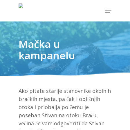
Hit enter to search or ESC to close
Mačka u
kampanelu
Ako pitate starije stanovnike okolnih
bračkih mjesta, pa čak i obližnjih
otoka i priobalja po čemu je
poseban Stivan na otoku Braču,
većina će vam odgovoriti da Stivan