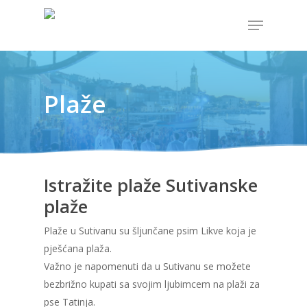
Hit enter to search or ESC to close
Plaže
Istražite plaže Sutivanske
plaže
Plaže u Sutivanu su šljunčane psim Likve koja je
pješćana plaža.
Važno je napomenuti da u Sutivanu se možete
bezbrižno kupati sa svojim ljubimcem na plaži za
pse Tatinja.