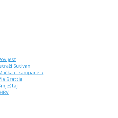
Povijest
Istraži Sutivan
Mačka u kampanelu
Via Brattia
Smještaj
HRV