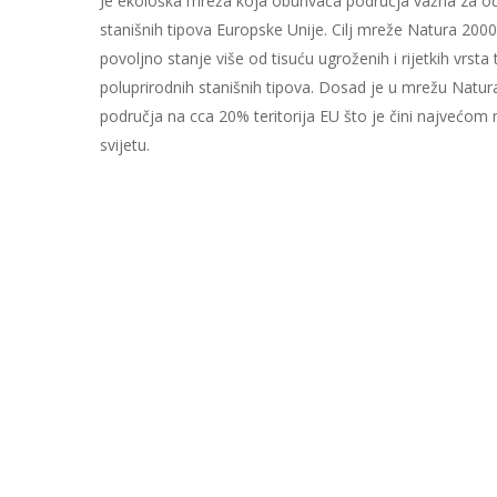
Je ekološka mreža koja obuhvaća područja važna za oč
stanišnih tipova Europske Unije. Cilj mreže Natura 2000 
povoljno stanje više od tisuću ugroženih i rijetkih vrsta 
poluprirodnih stanišnih tipova. Dosad je u mrežu Natur
područja na cca 20% teritorija EU što je čini najvećo
svijetu.