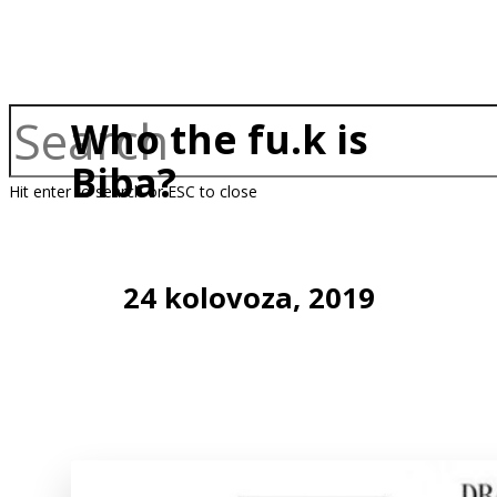
Who the fu.k is
Biba?
Hit enter to search or ESC to close
24 kolovoza, 2019