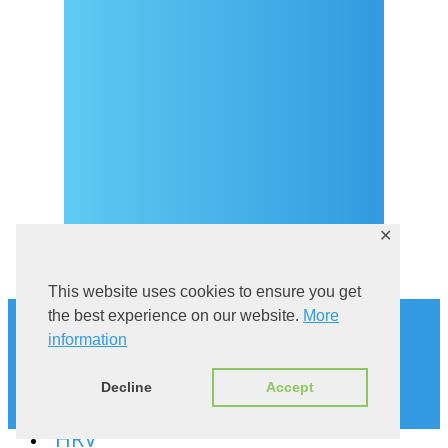
Kontakt
eVisitor
Službeni dio
Pravila privatnosti
✕
This website uses cookies to ensure you get
Povijest
the best experience on our website.
More
Istraži Sutivan
information
Mačka u kampanelu
Via Brattia
Decline
Accept
Smještaj
HRV