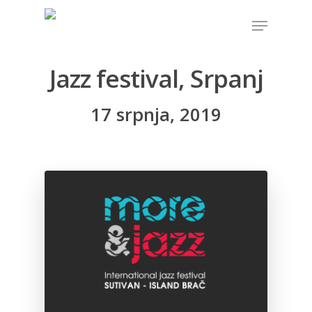
Jazz festival, Srpanj
Hit enter to search or ESC to close
17 srpnja, 2019