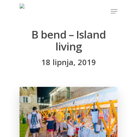
B bend – Island
Hit enter to search or ESC to close
living
18 lipnja, 2019