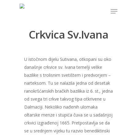
Crkvica Sv.Ivana
Hit enter to search or ESC to close
U istočnom dijelu Sutivana, otkopani su oko
današnje crkvice sv. Ivana temelji velike
bazilike s trolisnim svetištem i predvorjem –
narteksom. Tu se nalazila jedna od desetak
ranokršćanskih bračkih bazilika iz 6. st., jedna
od svega tri crkve takvog tipa otkrivene u
Dalmaciji. Nekoliko nađenih ulomaka
oltarske menze i stupića čuva se u sadašnjoj
crkvici izgrađenoj 1665. Pretpostavlja se da
se u srednjem vijeku tu razvio benediktinski