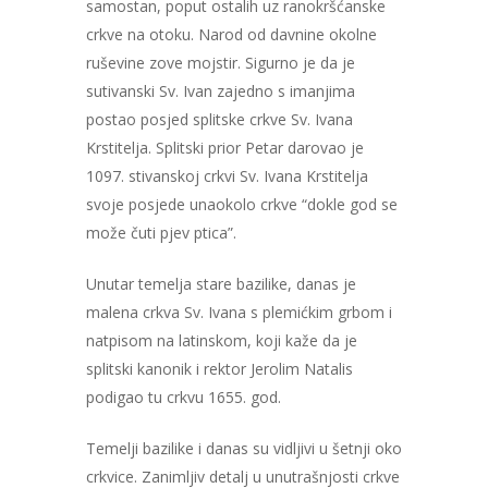
samostan, poput ostalih uz ranokršćanske
crkve na otoku. Narod od davnine okolne
ruševine zove mojstir. Sigurno je da je
sutivanski Sv. Ivan zajedno s imanjima
postao posjed splitske crkve Sv. Ivana
Krstitelja. Splitski prior Petar darovao je
1097. stivanskoj crkvi Sv. Ivana Krstitelja
svoje posjede unaokolo crkve “dokle god se
može čuti pjev ptica”.
Unutar temelja stare bazilike, danas je
malena crkva Sv. Ivana s plemićkim grbom i
natpisom na latinskom, koji kaže da je
splitski kanonik i rektor Jerolim Natalis
podigao tu crkvu 1655. god.
Temelji bazilike i danas su vidljivi u šetnji oko
crkvice. Zanimljiv detalj u unutrašnjosti crkve