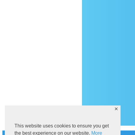
Do
✕
This website uses cookies to ensure you get
the best experience on our website.
More
Povijest