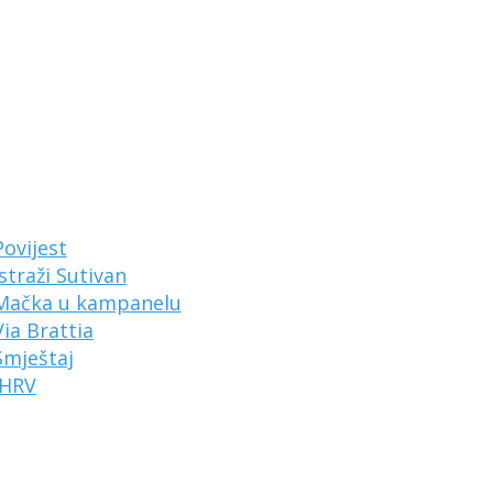
Povijest
Istraži Sutivan
Mačka u kampanelu
Via Brattia
Smještaj
HRV