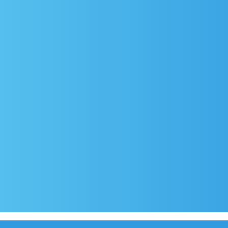
lazak
Covid-19 testing in Sutivan
Kontakt
Službeni dio
Pravila privatnosti