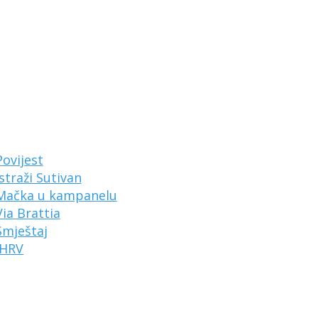
Povijest
Istraži Sutivan
Mačka u kampanelu
Via Brattia
Smještaj
HRV