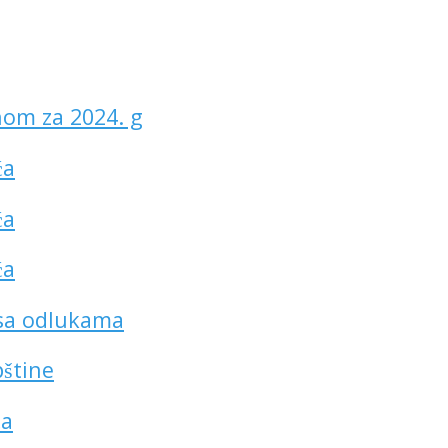
nom za 2024. g
́a
́a
́a
e sa odlukama
štine
́a