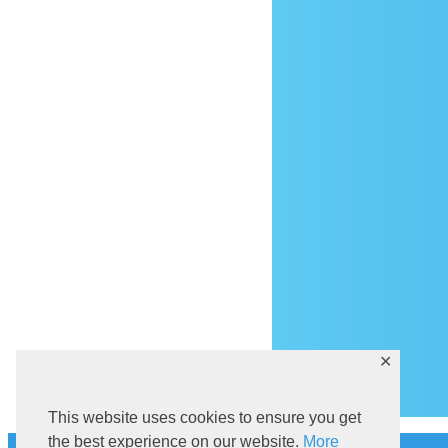
Do
✕
This website uses cookies to ensure you get
the best experience on our website.
More
Povijest