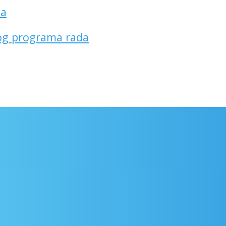
́a
log programa rada