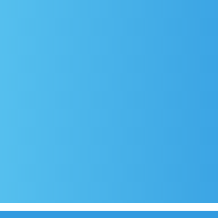
lazak
Covid-19 testing in Sutivan
Kontakt
Službeni dio
Pravila privatnosti