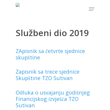
Službeni dio 2019
Hit enter to search or ESC to close
ZApisnik sa četvrte sjednice
skupštine
Zapisnik sa treće sjednice
Skupštine TZO Sutivan
Odluka o usvajanju godišnjeg
Financijskog izvješća TZO
Sutivan