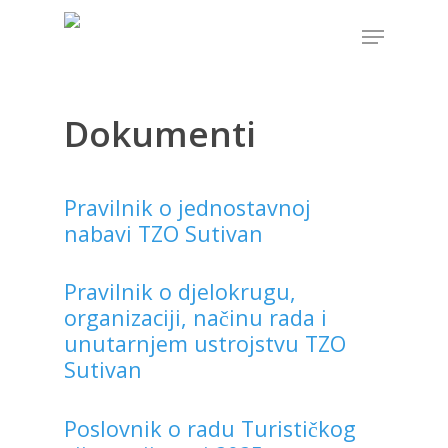
Dokumenti
Hit enter to search or ESC to close
Pravilnik o jednostavnoj
nabavi TZO Sutivan
Pravilnik o djelokrugu,
organizaciji, načinu rada i
unutarnjem ustrojstvu TZO
Sutivan
Poslovnik o radu Turističkog