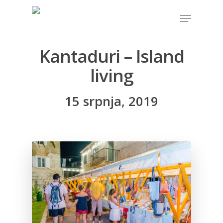
Kantaduri – Island
Hit enter to search or ESC to close
living
15 srpnja, 2019