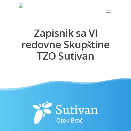
Zapisnik sa VI
Hit enter to search or ESC to close
redovne Skupštine
TZO Sutivan