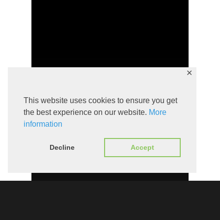
✕
This website uses cookies to ensure you get
the best experience on our website.
More
information
Decline
Accept
Odluka o imenovanju
direktora TZO Sutivan 2022 –